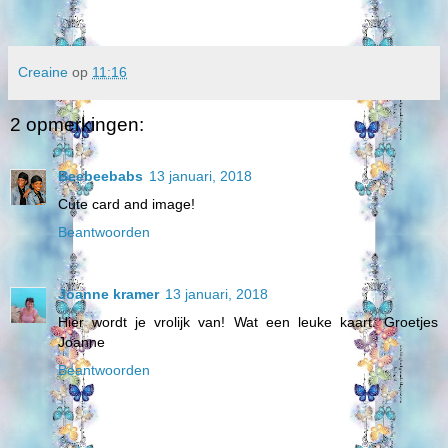
Creaine
op
11:16
2 opmerkingen:
Beebeebabs
13 januari, 2018
Cute card and image!
Beantwoorden
Joanne kramer
13 januari, 2018
Hier wordt je vrolijk van! Wat een leuke kaart. Groetjes
Joanne
Beantwoorden