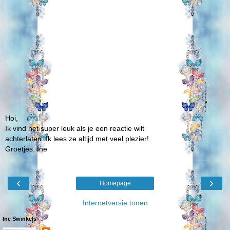
Hoi,
Ik vind het super leuk als je een reactie wilt
achterlaten. Ik lees ze altijd met veel plezier!
Groetjes, Ine
‹
›
Homepage
Internetversie tonen
Ine Swinkels